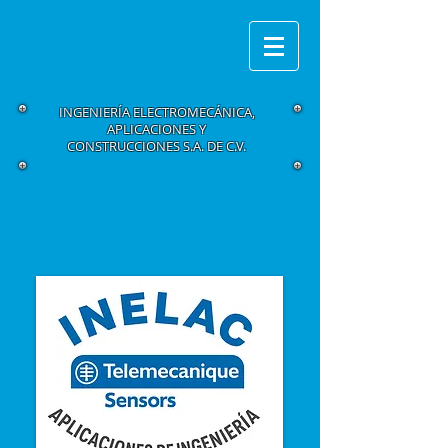
INGENIERÍA ELECTROMECÁNICA,
APLICACIONES Y
CONSTRUCCIONES S.A. DE C.V.