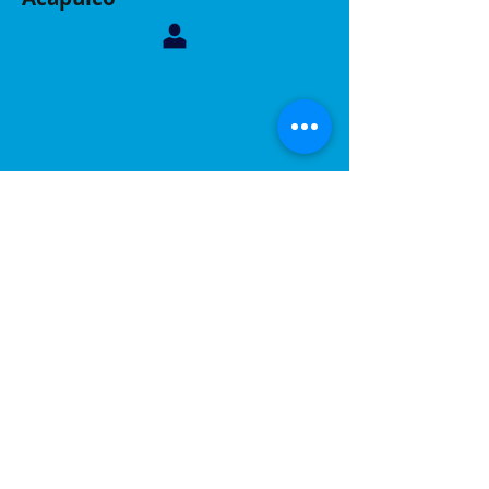
Contáctanos, sucursal Acapulco
Whatsapp:
744 160 6299
Correo:
inelacing620122@gmail.com
Acapulco, Gro.
Calle Coyuca 23 int 3 fraccionamiento las playas
C.P 39390
Contáctanos, sucursal Puebla