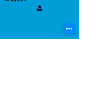
Contáctanos, sucursal Acapulco
Whatsapp:
744 160 6299
Correo:
inelacing620122@gmail.com
Acapulco, Gro.
Calle Coyuca 23 int 3 fraccionamiento las playas
C.P 39390
Contáctanos, sucursal Puebla