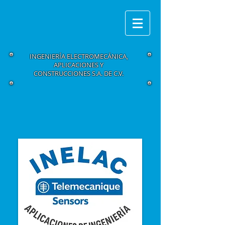
INGENIERÍA ELECTROMECÁNICA,
APLICACIONES Y
CONSTRUCCIONES S.A. DE C.V.