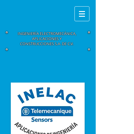
INGENIERÍA ELECTROMECÁNICA,
APLICACIONES Y
CONSTRUCCIONES S.A. DE C.V.