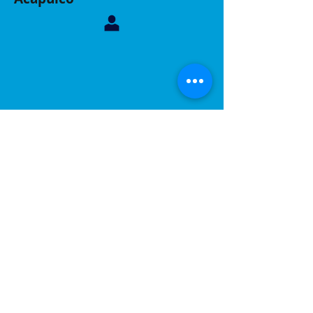
Contáctanos, sucursal Acapulco
Whatsapp:
744 160 6299
Correo:
inelacing620122@gmail.com
Acapulco, Gro.
Calle Coyuca 23 int 3 fraccionamiento las playas
C.P 39390
Contáctanos, sucursal Puebla