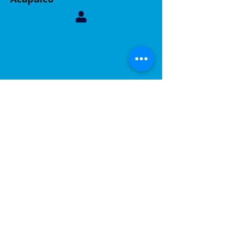
Contáctanos, sucursal Acapulco
Whatsapp:
744 160 6299
Correo:
inelacing620122@gmail.com
Acapulco, Gro.
Calle Coyuca 23 int 3 fraccionamiento las playas
C.P 39390
Contáctanos, sucursal Puebla