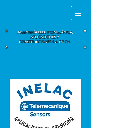
INGENIERÍA ELECTROMECÁNICA,
APLICACIONES Y
CONSTRUCCIONES S.A. DE C.V.