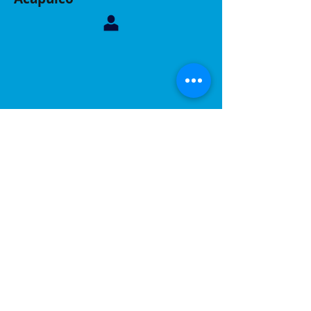
Contáctanos, sucursal Acapulco
Whatsapp:
744 160 6299
Correo:
inelacing620122@gmail.com
Acapulco, Gro.
Calle Coyuca 23 int 3 fraccionamiento las playas
C.P 39390
Contáctanos, sucursal Puebla