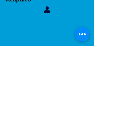
Contáctanos, sucursal Acapulco
Whatsapp:
744 160 6299
Correo:
inelacing620122@gmail.com
Acapulco, Gro.
Calle Coyuca 23 int 3 fraccionamiento las playas
C.P 39390
Contáctanos, sucursal Puebla