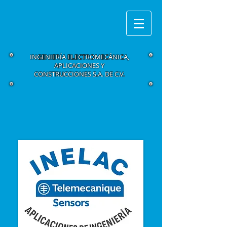
INGENIERÍA ELECTROMECÁNICA,
APLICACIONES Y
CONSTRUCCIONES S.A. DE C.V.