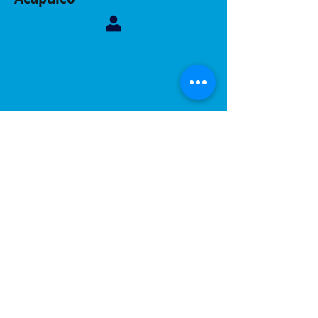
Contáctanos, sucursal Acapulco
Whatsapp:
744 160 6299
Correo:
inelacing620122@gmail.com
Acapulco, Gro.
Calle Coyuca 23 int 3 fraccionamiento las playas
C.P 39390
Contáctanos, sucursal Puebla