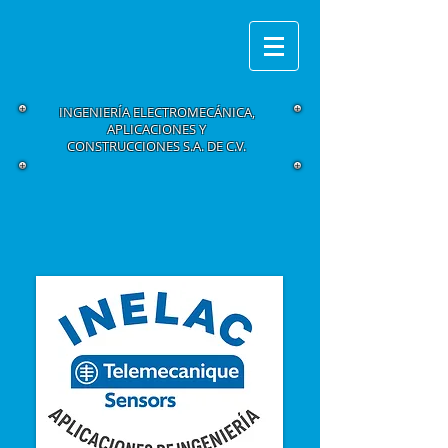
INGENIERÍA ELECTROMECÁNICA,
APLICACIONES Y
CONSTRUCCIONES S.A. DE C.V.