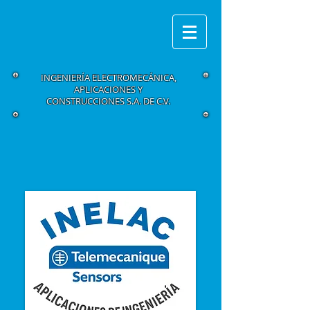
INGENIERÍA ELECTROMECÁNICA,
APLICACIONES Y
CONSTRUCCIONES S.A. DE C.V.