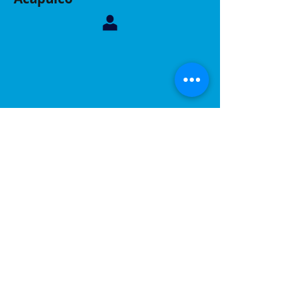
Contáctanos, sucursal Acapulco
Whatsapp:
744 160 6299
Correo:
inelacing620122@gmail.com
Acapulco, Gro.
Calle Coyuca 23 int 3 fraccionamiento las playas
C.P 39390
Contáctanos, sucursal Puebla