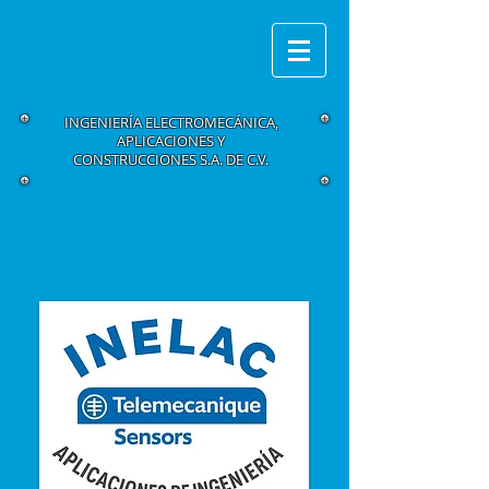
INGENIERÍA ELECTROMECÁNICA,
APLICACIONES Y
CONSTRUCCIONES S.A. DE C.V.