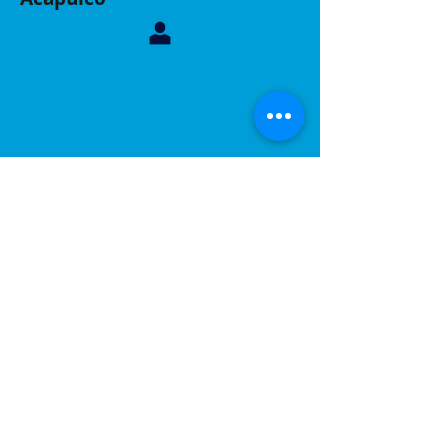
Contáctanos, sucursal Acapulco
Whatsapp:
744 160 6299
Correo:
inelacing620122@gmail.com
Acapulco, Gro.
Calle Coyuca 23 int 3 fraccionamiento las playas
C.P 39390
Contáctanos, sucursal Puebla