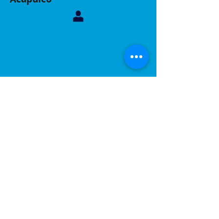
Contáctanos, sucursal Acapulco
Whatsapp:
744 160 6299
Correo:
inelacing620122@gmail.com
Acapulco, Gro.
Calle Coyuca 23 int 3 fraccionamiento las playas
C.P 39390
Contáctanos, sucursal Puebla