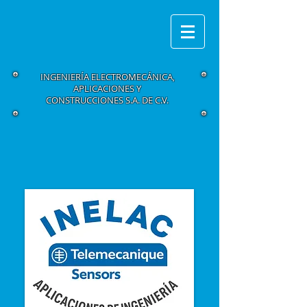
INGENIERÍA ELECTROMECÁNICA,
APLICACIONES Y
CONSTRUCCIONES S.A. DE C.V.