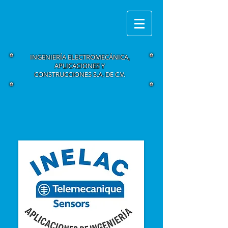
INGENIERÍA ELECTROMECÁNICA,
APLICACIONES Y
CONSTRUCCIONES S.A. DE C.V.