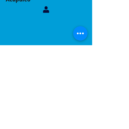
Contáctanos, sucursal Acapulco
Whatsapp:
744 160 6299
Correo:
inelacing620122@gmail.com
Acapulco, Gro.
Calle Coyuca 23 int 3 fraccionamiento las playas
C.P 39390
Contáctanos, sucursal Puebla