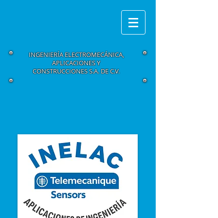
INGENIERÍA ELECTROMECÁNICA,
APLICACIONES Y
CONSTRUCCIONES S.A. DE C.V.