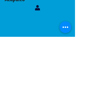
Contáctanos, sucursal Acapulco
Whatsapp:
744 160 6299
Correo:
inelacing620122@gmail.com
Acapulco, Gro.
Calle Coyuca 23 int 3 fraccionamiento las playas
C.P 39390
Contáctanos, sucursal Puebla