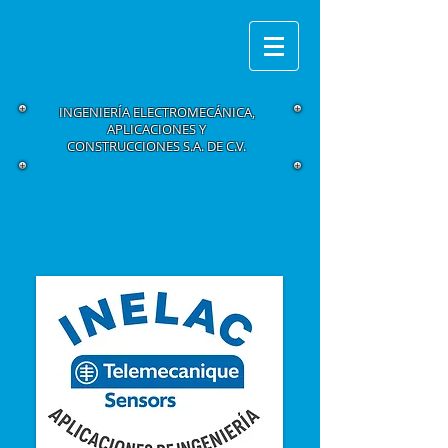
INGENIERÍA ELECTROMECÁNICA,
APLICACIONES Y
CONSTRUCCIONES S.A. DE C.V.