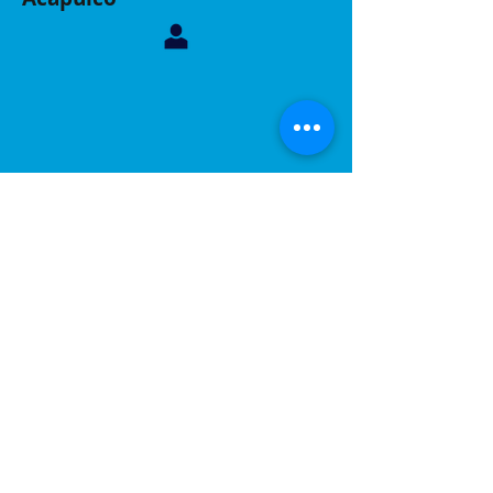
Contáctanos, sucursal Acapulco
Whatsapp:
744 160 6299
Correo:
inelacing620122@gmail.com
Acapulco, Gro.
Calle Coyuca 23 int 3 fraccionamiento las playas
C.P 39390
Contáctanos, sucursal Puebla