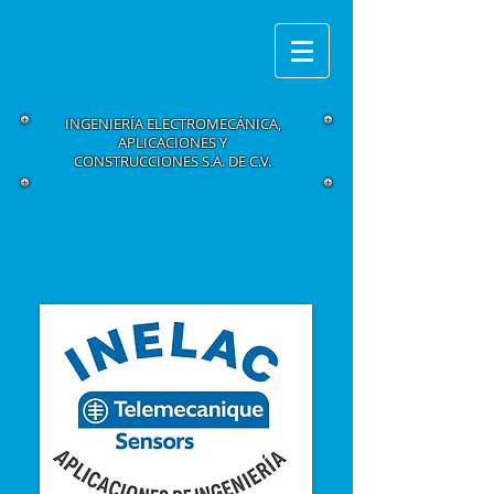
INGENIERÍA ELECTROMECÁNICA,
APLICACIONES Y
CONSTRUCCIONES S.A. DE C.V.