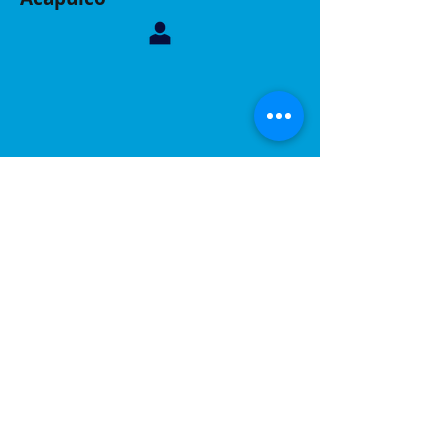
Contáctanos, sucursal Acapulco
Whatsapp:
744 160 6299
Correo:
inelacing620122@gmail.com
Acapulco, Gro.
Calle Coyuca 23 int 3 fraccionamiento las playas
C.P 39390
Contáctanos, sucursal Puebla